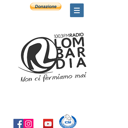
Associazione DREAMCATCHERS Onlus
CFisc
97865190157
IBAN:
IT78Y0306909606100000171773
Info@dream-catchers.it